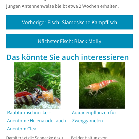
jungen Antennenwelse bleibt etwa 2 Wochen erhalten.
Vorheriger Fisch: Siamesische Kampffisch
Nächster Fisch: Black Molly
Das könnte Sie auch interessieren
Raubturmschnecke –
Aquarienpflanzen für
Anentome Helena oder auch
Zwerggarnelen
Anentom Clea
Damit trägt die Schnecke dazu
Bei der Haltung von