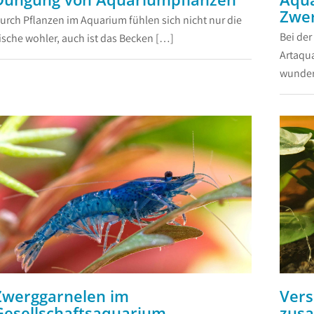
Zwe
.
...
urch Pflanzen im Aquarium fühlen sich nicht nur die
Bei de
ische wohler, auch ist das Becken […]
Artaqu
wunder
Zwerggarnelen im
Vers
Gesellschaftsaquarium
zus