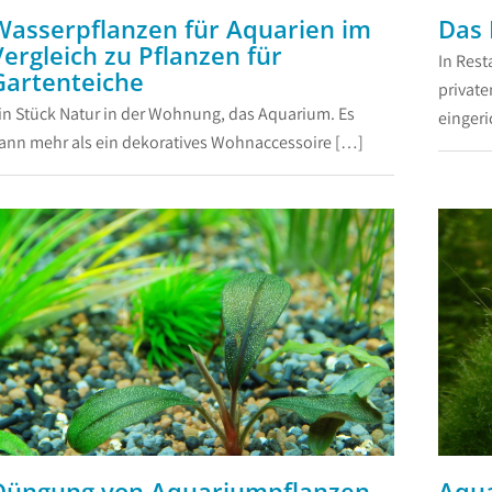
Wasserpflanzen für Aquarien im
Das 
Vergleich zu Pflanzen für
...
In Rest
Gartenteiche
privat
in Stück Natur in der Wohnung, das Aquarium. Es
eingeri
.
ann mehr als ein dekoratives Wohnaccessoire […]
Düngung von Aquariumpflanzen
Aqua