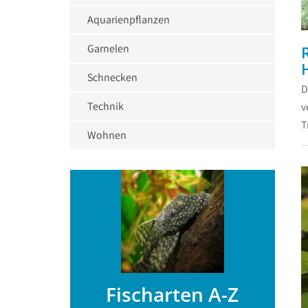
Aquarienpflanzen
..
Garnelen
Schnecken
D
Technik
v
T
Wohnen
Fischarten A-Z