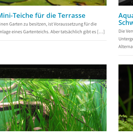
Mini-Teiche für die Terrasse
Aqua
Schw
.
...
inen Garten zu besitzen, ist Voraussetzung für die
Die Ve
nlage eines Gartenteichs. Aber tatsächlich gibt es […]
Unterge
Alterna